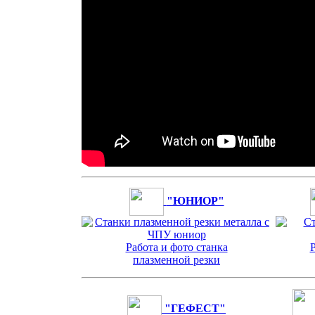
"ЮНИОР"
Работа и фото станка
Р
плазменной резки
"ГЕФЕСТ"