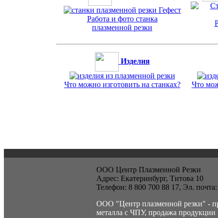
Работа и фото станка
Р
плазменной резки
Изделия
Что можно изготовить на станках?
Что мож
ООО Центр Плазменной Резки
Адрес:
Екатеринбург,
Титова 10
Телефон:
8 800 700 88 17
, Эл. почта
ООО "Центр плазменной резки" - п
металла с ЧПУ, продажа продукции 