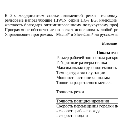
В 3-х координатном станке плазменной резки использ
рельсовые направляющие HIWIN серии HG-/ EG, имеющие ч
жесткость благодаря оптимизированному полукруглому про
Программное обеспечение позволяет использовать любой ри
Управляющие программы: Mach3* и SheetCam* на русском язы
Базовые 
Показател
Размер рабочей зоны стола раскр
Габаритные размеры станка
Максимальная грузоподъемность 
Температура эксплуатации
Мощность источника плазмы
Толщина разрезаемого металла
Точность резки
Точность позиционирования
Скорость перемещения горелки п
- скорость рабочего хода
- скорость подачи